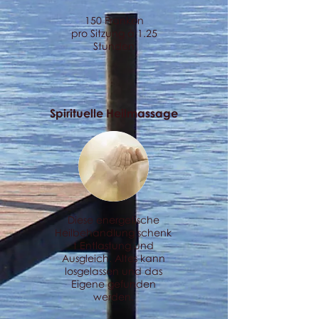
150 Franken
pro Sitzung à 1.25
Stunden
Spirituelle Heilmassage
Diese energetische
Heilbehandlung schenk
t Entlastung und
Ausgleich. Altes kann
losgelassen und das
Eigene gefunden
werden.