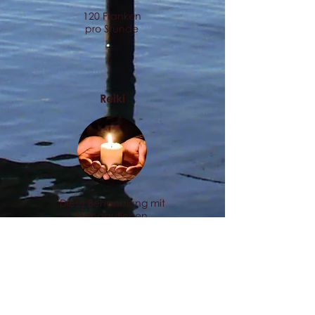
120 Franken
pro Stunde
Reiki
Diese Behandlung mit
Handauflegen
überlässt es ganz der
göttlichen heilenden
Energie dahin zu
fliessen, wo sie
gebraucht wird.