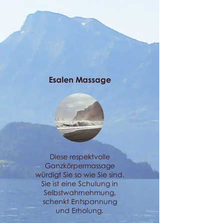
Esalen Massage
Diese respektvolle
Ganzkörpermassage
würdigt Sie so wie Sie sind.
Sie ist eine Schulung in
Selbstwahrnehmung,
schenkt Entspannung
und Erholung.